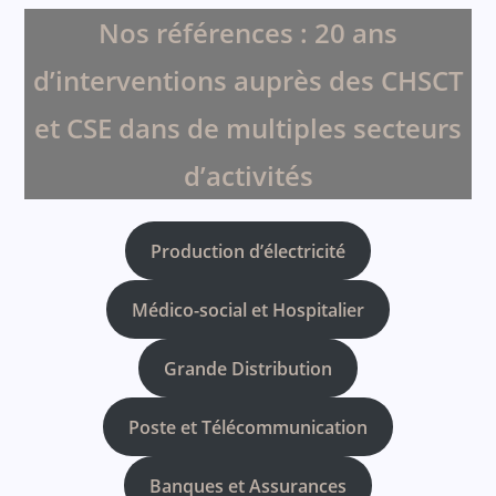
Nos références : 20 ans
d’interventions auprès des CHSCT
et CSE dans de multiples secteurs
d’activités
Production d’électricité
Médico-social et Hospitalier
Grande Distribution
Poste et Télécommunication
Banques et Assurances